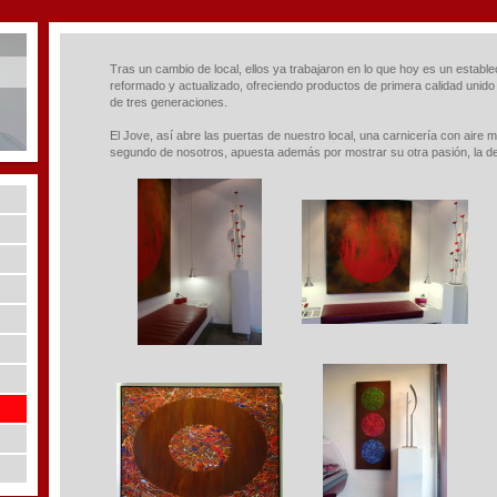
Tras un cambio de local, ellos ya trabajaron en lo que hoy es un estab
reformado y actualizado, ofreciendo productos de primera calidad unido a
de tres generaciones.
El Jove, así abre las puertas de nuestro local, una carnicería con aire m
segundo de nosotros, apuesta además por mostrar su otra pasión, la del