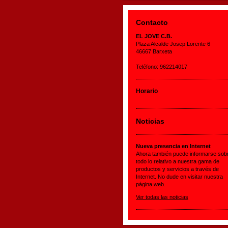
Contacto
EL JOVE C.B.
Plaza Alcalde Josep Lorente 6
46667 Barxeta
Teléfono: 962214017
Horario
Noticias
Nueva presencia en Internet
Ahora también puede informarse sob
todo lo relativo a nuestra gama de
productos y servicios a través de
Internet. No dude en visitar nuestra
página web.
Ver todas las noticias