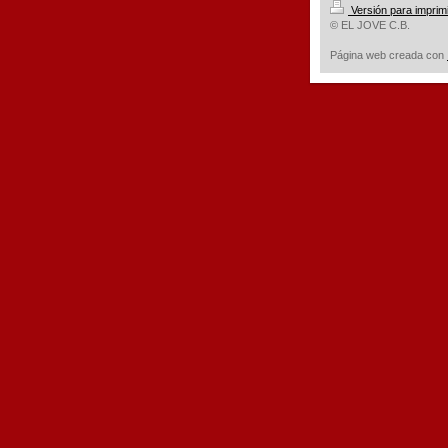
Versión para imprim
© EL JOVE C.B.
Página web creada con