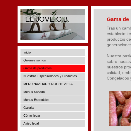
EL JOVE C.B.
Gama de 
Tras un cambi
establecimie
productos de 
generacione
Inicio
Nuestra pasi
Quiénes somos
sobre nuestr
nuestros pro
Gama de productos
calidad, emb
Nuestras Especialidades y Productos
Congelados y
MENU NAVIDAD Y NOCHE VIEJA
Menus Sabado
Menus Especiales
Galeria
Cómo llegar
Aviso legal